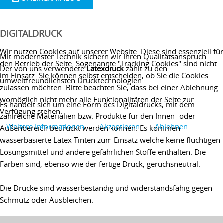
DIGITALDRUCK
Wir nutzen Cookies auf unserer Website. Diese sind essenziell für
Mit modernster Technik sichern wir Ihren Qualitätsanspruch.
den Betrieb der Seite. Sogenannte "Tracking Cookies" sind nicht
Der von uns verwendete
Latexdruck
zählt zu den
im Einsatz. Sie können selbst entscheiden, ob Sie die Cookies
umweltfreundlichsten Drucktechnologien.
zulassen möchten. Bitte beachten Sie, dass bei einer Ablehnung
womöglich nicht mehr alle Funktionalitäten der Seite zur
Es handelt sich um eine Form des Digitaldrucks, mit dem
Verfügung stehen.
zahlreiche Materialien bzw. Produkte für den Innen- oder
Weitere Informationen
Akzeptieren
Ablehnen
Außenbereich bedruckt werden können. Es kommen
wasserbasierte Latex-Tinten zum Einsatz welche keine flüchtigen
Lösungsmittel und andere gefährlichen Stoffe enthalten. Die
Farben sind, ebenso wie der fertige Druck, geruchsneutral.
Die Drucke sind wasserbeständig und widerstandsfähig gegen
Schmutz oder Ausbleichen.