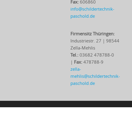
Fax:
606860
info@schildertechnik-
paschold.de
Firmensitz Thüringen:
Industriestr. 27 | 98544
Zella-Mehlis
Tel.:
03682 478788-0
|
Fax:
478788-9
zella-
mehlis@schildertechnik-
paschold.de
© 2018 Schilder-Technik Paschold Visuelle Leitsysteme Kulmbach
GmbH
Impressum
Datenschutz